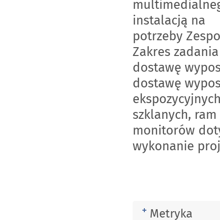
multimedialneg
instalacją na
potrzeby Zesp
Zakres zadania
dostawę wypos
dostawę wyposa
ekspozycyjnych
szklanych, ram
monitorów dot
wykonanie proje
Metryka
Rozwiń