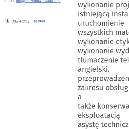
E-mail:
info@muzeumwlewkowie.pl
wykonanie proj
istniejącą inst
uruchomienie
Odwiedziny:
553969
wszystkich mat
wykonanie etyk
wykonanie wydru
tłumaczenie te
angielski.
przeprowadzen
zakresu obsług
a
także konserwa
eksploatacją
asystę techni