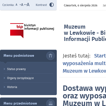
Czcionka:
Kontrast
Czwartek,
6 sierpnia 2026
Ja
Muzeum
w Lewkowie - Bi
Informacji Publi
- Dostawa wypo
multimedialneg
Jesteś tutaj:
Start
Menu podmiotowe
wystawy stałej
wyposażenia mult
Lewkowie - Zes
Parkowego II
Status prawny
Muzeum w Lewkowi
Organy zarządzające
Dostawa wy
Historia
oraz wyposa
Muzeum w L
Menu przedmiotowe