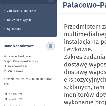
Pałacowo-P
Zamówienia publiczne
Dla zwiedzających
Przedmiotem z
Ogłoszenia
multimedialneg
instalacją na 
Dane kontaktowe
Lewkowie.
Zakres zadania
Muzeum w Lewkowie
Zespół Pałacowo-Parkowy
dostawę wypos
ul. Kwiatkowska 6C
dostawę wyposa
63-410 Lewków
ekspozycyjnych
Nr konta: 15 1090 1160 0000 0001 3462
3992
szklanych, ram
monitorów dot
tel. 721 699 521
tel. 62 733 87 92
wykonanie proje