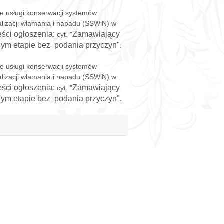
ie usługi konserwacji systemów
alizacji włamania i napadu (SSWiN) w
reści ogłoszenia:
Zamawiający
cyt. "
dym etapie
bez
podania
przyczyn".
ie usługi konserwacji systemów
alizacji włamania i napadu (SSWiN) w
reści ogłoszenia:
Zamawiający
cyt. "
dym etapie
bez
podania
przyczyn".