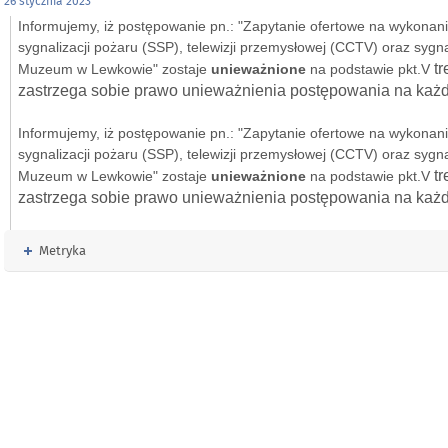
26 stycznia 2023
Informujemy, iż postępowanie pn.: "Zapytanie ofertowe na wykonan
sygnalizacji pożaru (SSP), telewizji przemysłowej (CCTV) oraz sygn
t
Muzeum w Lewkowie" zostaje
unieważnione
na podstawie pkt.V
zastrzega sobie prawo unieważnienia
postępowania na każ
Informujemy, iż postępowanie pn.: "Zapytanie ofertowe na wykonan
sygnalizacji pożaru (SSP), telewizji przemysłowej (CCTV) oraz sygn
t
Muzeum w Lewkowie" zostaje
unieważnione
na podstawie pkt.V
zastrzega sobie prawo unieważnienia
postępowania na każ
Rozwiń
Metryka