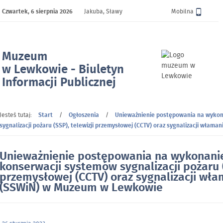
Czwartek,
6 sierpnia 2026
Jakuba, Sławy
Wersja
Mobilna
Muzeum
w Lewkowie - Biuletyn
Informacji Publicznej
- Unieważnienie postępowania na
wykonanie usługi konserwacji
Jesteś tutaj:
Start
/
Ogłoszenia
/
Unieważnienie postępowania na wykon
systemów sygnalizacji pożaru (SSP),
sygnalizacji pożaru (SSP), telewizji przemysłowej (CCTV) oraz sygnalizacji wła
telewizji przemysłowej (CCTV) oraz
sygnalizacji włamania i napadu
Unieważnienie postępowania na wykonanie
(SSWiN) w Muzeum w Lewkowie
konserwacji systemów sygnalizacji pożaru (
przemysłowej (CCTV) oraz sygnalizacji wła
(SSWiN) w Muzeum w Lewkowie