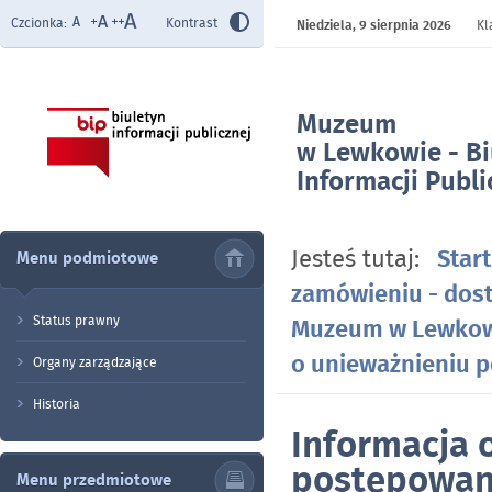
Czcionka:
Kontrast
Niedziela,
9 sierpnia 2026
Kl
Muzeum
w Lewkowie - Bi
Informacji Publi
- Informacja o 
postępowania
Jesteś tutaj:
Start
Menu podmiotowe
zamówieniu - dos
Status prawny
Muzeum w Lewkowi
o unieważnieniu 
Organy zarządzające
Historia
Informacja 
postępowan
Menu przedmiotowe