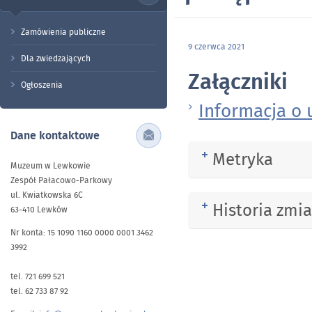
Zamówienia publiczne
9 czerwca 2021
Dla zwiedzających
Załączniki
Ogłoszenia
Informacja o
Dane kontaktowe
Metryka
Rozwiń
Muzeum w Lewkowie
Zespół Pałacowo-Parkowy
ul. Kwiatkowska 6C
Historia zmi
Rozwiń
63-410 Lewków
Nr konta: 15 1090 1160 0000 0001 3462
3992
tel. 721 699 521
tel. 62 733 87 92