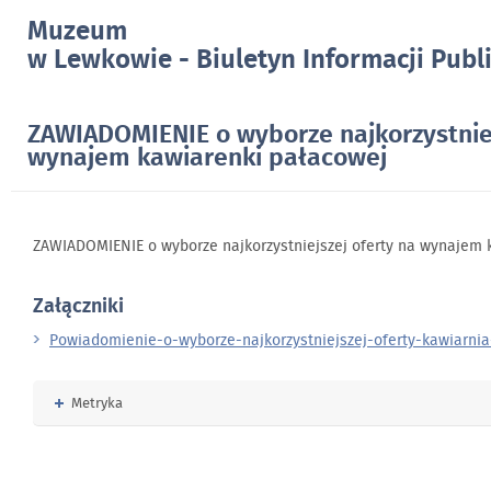
Muzeum
w Lewkowie - Biuletyn Informacji Publ
ZAWIADOMIENIE o wyborze najkorzystniej
wynajem kawiarenki pałacowej
ZAWIADOMIENIE o wyborze najkorzystniejszej oferty na wynajem 
Załączniki
Powiadomienie-o-wyborze-najkorzystniejszej-oferty-kawiarnia
Rozwiń
Metryka