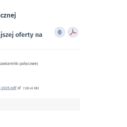
icznej
szej oferty na
kawiarenki pałacowej
-2025.pdf
(128.45 KB)